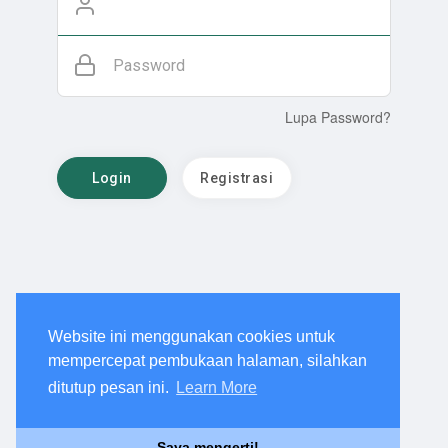
Password
Lupa Password?
Login
Registrasi
Website ini menggunakan cookies untuk
mempercepat pembukaan halaman, silahkan
ditutup pesan ini.
Learn More
Saya mengerti!