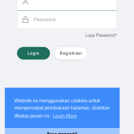
Password
Lupa Password?
Login
Registrasi
Website ini menggunakan cookies untuk
mempercepat pembukaan halaman, silahkan
ditutup pesan ini.
Learn More
Saya mengerti!