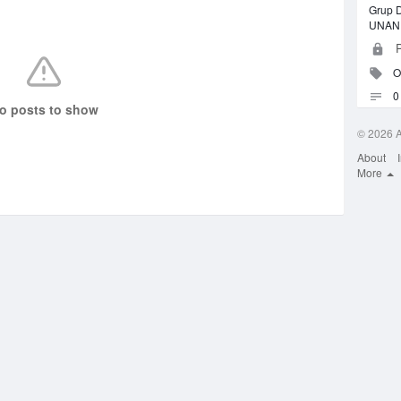
Grup 
UNAN
P
O
0 
o posts to show
© 2026 
About
More