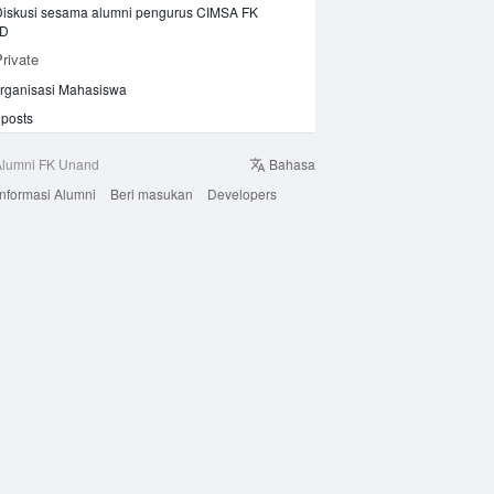
Diskusi sesama alumni pengurus CIMSA FK
D
rivate
rganisasi Mahasiswa
posts
Alumni FK Unand
Bahasa
Informasi Alumni
Beri masukan
Developers