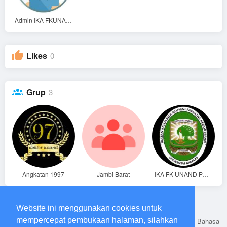
Admin IKA FKUNAND
Likes
0
Grup
3
Angkatan 1997
Jambi Barat
IKA FK UNAND Pusat
Website ini menggunakan cookies untuk
mempercepat pembukaan halaman, silahkan
© 2026 Alumni FK Unand
Bahasa