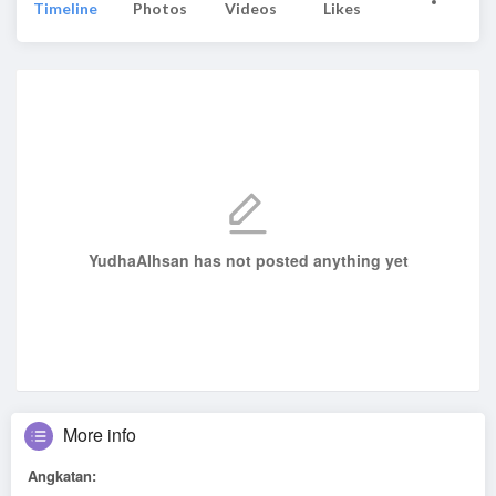
Timeline
Photos
Videos
Likes
YudhaAIhsan has not posted anything yet
More info
Angkatan: